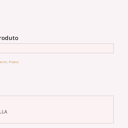
produto
ervir
,
Pratos
LLA