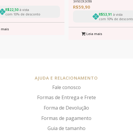
30x13x3cm
R$
59,90
R$
22,50
à vista
com 10% de desconto
R$
53,91
à vista
com 10% de descont
 mais
Leia mais
AJUDA E RELACIONAMENTO
Fale conosco
Formas de Entrega e Frete
Forma de Devolução
Formas de pagamento
Guia de tamanho