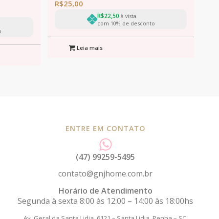
R$
25,00
R$
22,50
à vista
com 10% de desconto
o
Leia mais
ENTRE EM CONTATO
(47) 99259-5495
contato@gnjhome.com.br
Horário de Atendimento
Segunda à sexta 8:00 às 12:00 – 14:00 às 18:00hs
Av. Geral da Santa Lidia, 6121 – Santa Lidia.
Penha – SC,