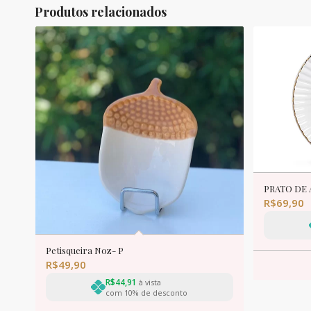
Produtos relacionados
PRATO DE 
R$
69,90
Petisqueira Noz- P
R$
49,90
R$
44,91
à vista
com 10% de desconto