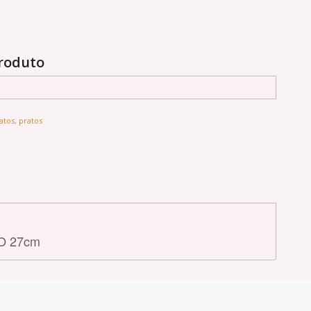
produto
atos
,
pratos
O 27cm