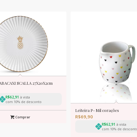
ABACAXI SCALLA 27X20X2cm
R$
62,91
à vista
com 10% de desconto
Leiteira P- Mil corações
R$
69,90
Comprar
R$
62,91
à vista
com 10% de descont