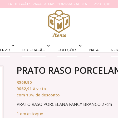
FRETE GRÁTIS PARA SC NAS COMPRAS ACIMA DE R$500,00
ERVIR
DECORAÇÃO
COLEÇÕES
NATAL
NO
PRATO RASO PORCELA
R$
69,90
R$
62,91
à vista
com 10% de desconto
PRATO RASO PORCELANA FANCY BRANCO 27cm
1 em estoque