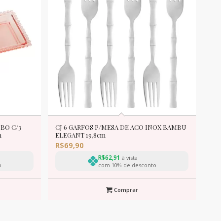
BO C/3
CJ 6 GARFOS P/MESA DE ACO INOX BAMBU
m
ELEGANT 19,8cm
R$
69,90
R$
62,91
à vista
o
com 10% de desconto
Comprar