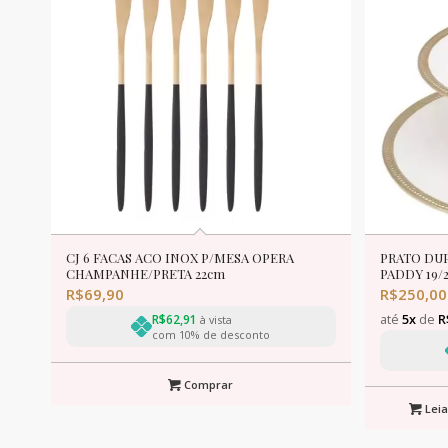
CJ 6 FACAS ACO INOX P/MESA OPERA
PRATO DU
CHAMPANHE/PRETA 22cm
PADDY 19/
R$
69,90
R$
250,00
até
5x
de
R
R$
62,91
à vista
com 10% de desconto
Comprar
Leia