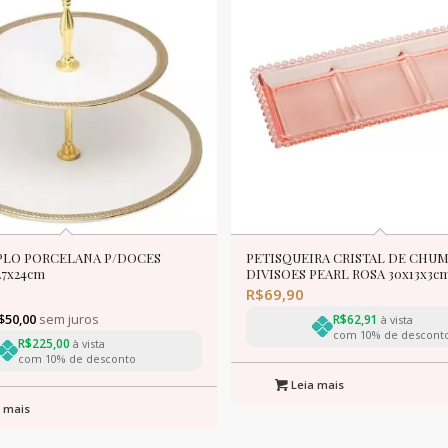
PLO PORCELANA P/DOCES
PETISQUEIRA CRISTAL DE CHUM
27x24cm
DIVISOES PEARL ROSA 30x13x3c
R$
69,90
$
50,00
sem juros
R$
62,91
à vista
com 10% de descont
R$
225,00
à vista
com 10% de desconto
Leia mais
 mais