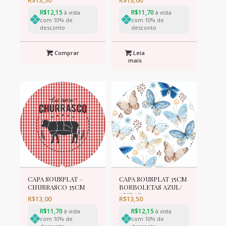
R$
12,15
R$
11,70
à vista
à vista
com 10% de
com 10% de
desconto
desconto
Comprar
Leia
mais
CAPA SOUSPLAT –
CAPA SOUSPLAT 35CM
CHURRASCO 35CM
BORBOLETAS AZUL/
AMBAR
R$
13,00
R$
13,50
R$
11,70
R$
12,15
à vista
à vista
com 10% de
com 10% de