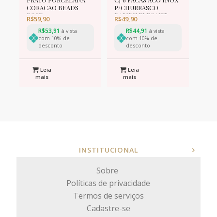
CORACAO BEADS
P/CHURRASCO
ROSE 25x22x2cm
BAMBU ELEGANT
R$
59,90
R$
49,90
PRETA 22,3cm
R$
53,91
R$
44,91
à vista
à vista
com 10% de
com 10% de
desconto
desconto
Leia
Leia
mais
mais
INSTITUCIONAL
Sobre
Políticas de privacidade
Termos de serviços
Cadastre-se