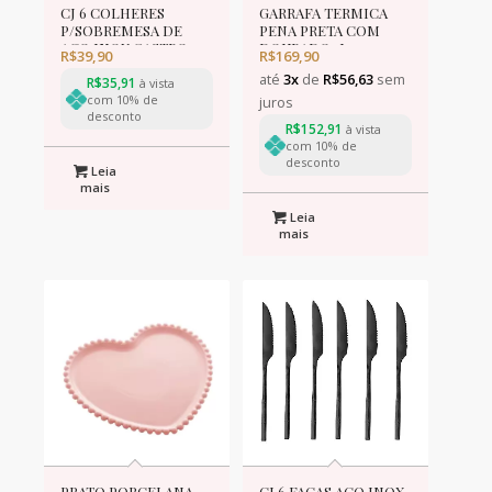
CJ 6 COLHERES
GARRAFA TERMICA
P/SOBREMESA DE
PENA PRETA COM
ACO INOX GASTRO
DOURADO 1L
R$
39,90
R$
169,90
13cm
até
3x
de
R$
56,63
sem
R$
35,91
à vista
com 10% de
juros
desconto
R$
152,91
à vista
com 10% de
desconto
Leia
mais
Leia
mais
PRATO PORCELANA
CJ 6 FACAS ACO INOX