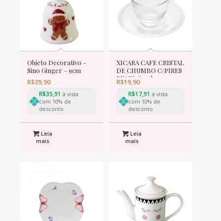
Objeto Decorativo –
XICARA CAFE CRISTAL
Sino Ginger – 9cm
DE CHUMBO C/PIRES
PEARL 80ml
R$
39,90
R$
19,90
R$
35,91
R$
17,91
à vista
à vista
com 10% de
com 10% de
desconto
desconto
Leia
Leia
mais
mais