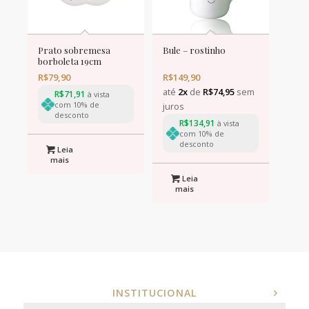
Prato sobremesa
Bule – rostinho
borboleta 19cm
R$
79,90
R$
149,90
até
2x
de
R$
74,95
sem
R$
71,91
à vista
com 10% de
juros
desconto
R$
134,91
à vista
com 10% de
desconto
Leia
mais
Leia
mais
INSTITUCIONAL