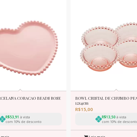
RCELANA CORACAO BEADS ROSE
BOWL CRISTAL DE CHUMBO PEA
12x4cm
R$
15,00
R$
53,91
R$
13,50
à vista
à vista
com 10% de desconto
com 10% de descont
 mais
Leia mais