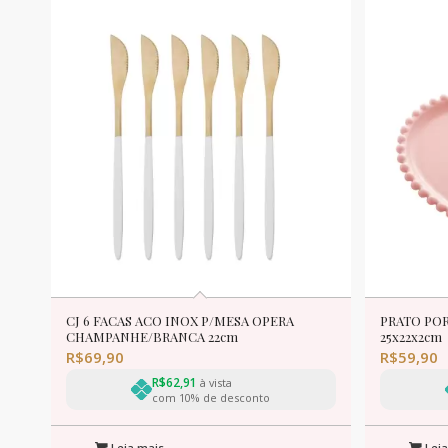
CJ 6 FACAS ACO INOX P/MESA OPERA
PRATO PO
CHAMPANHE/BRANCA 22cm
25x22x2cm
R$
69,90
R$
59,90
R$
62,91
à vista
com 10% de desconto
Leia mais
Leia