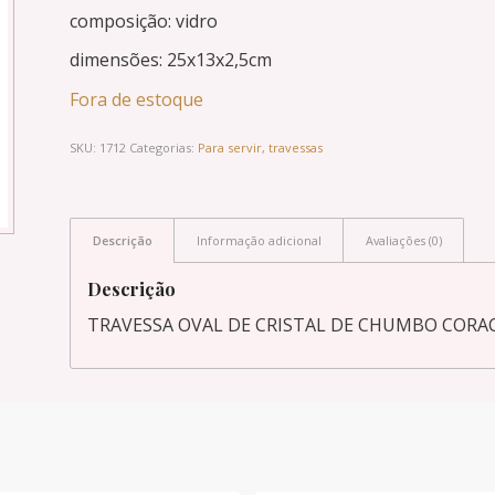
composição: vidro
dimensões: 25x13x2,5cm
Fora de estoque
SKU:
1712
Categorias:
Para servir
,
travessas
Descrição
Informação adicional
Avaliações (0)
Descrição
TRAVESSA OVAL DE CRISTAL DE CHUMBO CORAC