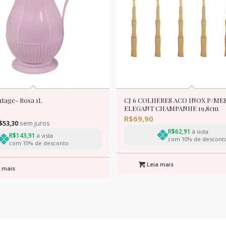
ntage- Rosa 1L
CJ 6 COLHERES ACO INOX P/M
ELEGANT CHAMPANHE 19,8cm
R$
69,90
$
53,30
sem juros
R$
62,91
à vista
R$
143,91
à vista
com 10% de descont
com 10% de desconto
Leia mais
 mais