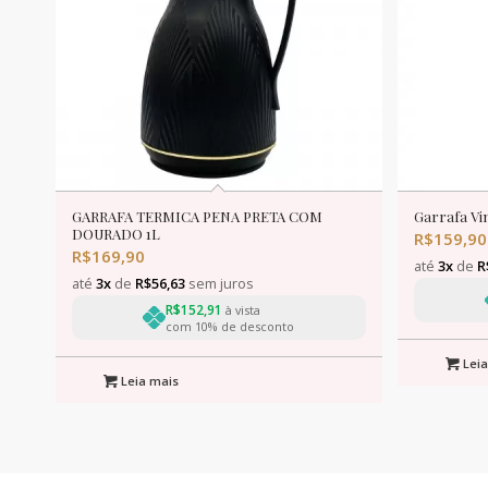
GARRAFA TERMICA PENA PRETA COM
Garrafa Vi
DOURADO 1L
R$
159,90
R$
169,90
até
3x
de
R
até
3x
de
R$
56,63
sem juros
R$
152,91
à vista
com 10% de desconto
Leia
Leia mais