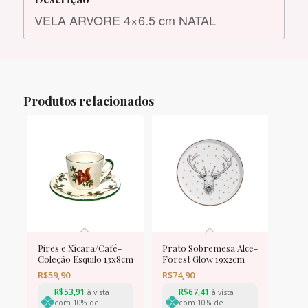
VELA ARVORE 4×6.5 cm NATAL
Produtos relacionados
Pires e Xícara/Café-
Prato Sobremesa Alce-
Coleção Esquilo 13x8cm
Forest Glow 19x2cm
R$
59,90
R$
74,90
R$
53,91
R$
67,41
à vista
à vista
com 10% de
com 10% de