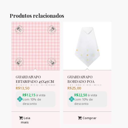
Produtos relacionados
GUARDANAPO
GUARDANAPO
ESTAMPADO 45X45CM
BORDADO POA
PASCOA ROSA XADREZ
AMARELO/BRANCO
R$
13,50
R$
25,00
42cm
R$
12,15
R$
22,50
à vista
à vista
com 10% de
com 10% de
desconto
desconto
Leia
Comprar
mais