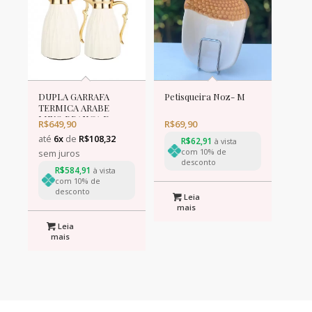
DUPLA GARRAFA
Petisqueira Noz- M
TERMICA ARABE
LUXO BRANCA E
R$
649,90
R$
69,90
DOURADA
até
6x
de
R$
108,32
R$
62,91
à vista
com 10% de
sem juros
desconto
R$
584,91
à vista
com 10% de
desconto
Leia
mais
Leia
mais