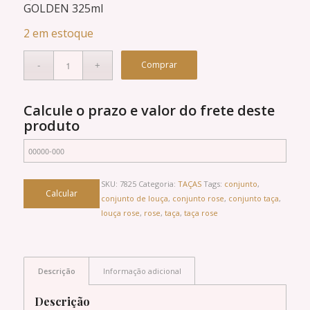
GOLDEN 325ml
2 em estoque
Comprar
Calcule o prazo e valor do frete deste
produto
SKU:
7825
Categoria:
TAÇAS
Tags:
conjunto
,
conjunto de louça
,
conjunto rose
,
conjunto taça
,
louça rose
,
rose
,
taça
,
taça rose
Descrição
Informação adicional
Descrição