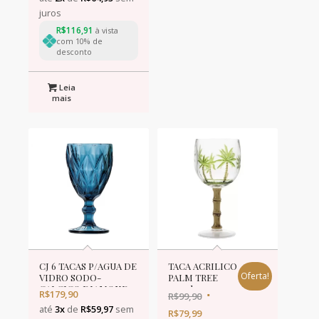
juros
R$
116,91
à vista
com 10% de
desconto
Leia
mais
CJ 6 TACAS P/AGUA DE
TACA ACRILICO
Oferta!
VIDRO SODO-
PALM TREE
CALCICO DIAMOND
495ml
R$
179,90
R$
99,90
AZUL 325ml
até
3x
de
R$
59,97
sem
R$
79,99