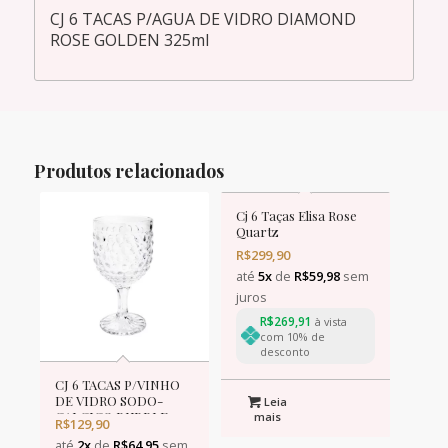
CJ 6 TACAS P/AGUA DE VIDRO DIAMOND
ROSE GOLDEN 325ml
Produtos relacionados
Cj 6 Taças Elisa Rose
Quartz
R$
299,90
até
5x
de
R$
59,98
sem
juros
R$
269,91
à vista
com 10% de
desconto
CJ 6 TACAS P/VINHO
DE VIDRO SODO-
Leia
CALCICO BUBBLE
mais
R$
129,90
240ml
até
2x
de
R$
64,95
sem