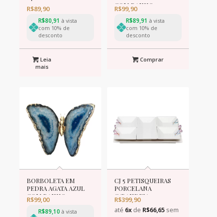
COM BANHO
R$
89,90
R$
99,90
R$
80,91
R$
89,91
à vista
à vista
com 10% de
com 10% de
desconto
desconto
Leia
Comprar
mais
BORBOLETA EM
CJ 5 PETISQUEIRAS
PEDRA AGATA AZUL
PORCELANA
COM BANHO
C/BANDEJA
R$
99,00
R$
399,90
BORBOLETAS
até
6x
de
R$
66,65
sem
R$
89,10
à vista