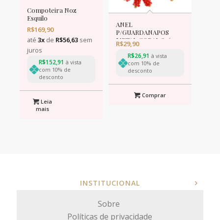
Compoteira Noz
Esquilo
ANEL
R$
169,90
P/GUARDANAPOS
até
3x
de
R$
56,63
sem
METAL CORAL 8x6cm
R$
29,90
juros
R$
26,91
à vista
R$
152,91
à vista
com 10% de
com 10% de
desconto
desconto
Comprar
Leia
mais
INSTITUCIONAL
Sobre
Políticas de privacidade