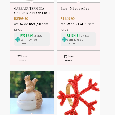
GARRAFA TERMICA
Bule- Mil corações
CERAMICA FLOWERS 1
L
R$
599,90
R$
149,90
até
6x
de
R$
99,98
sem
até
2x
de
R$
74,95
sem
juros
juros
R$
539,91
R$
134,91
à vista
à vista
com 10% de
com 10% de
desconto
desconto
Leia
Leia
mais
mais